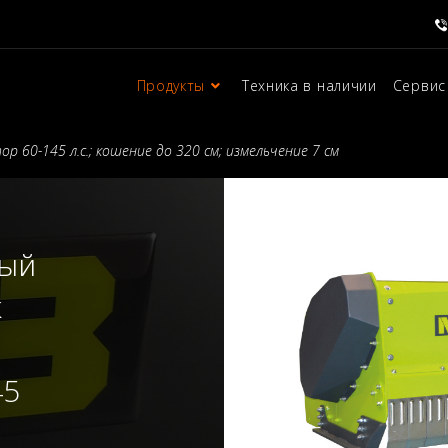
Продукты
Техника в наличии
Сервис
р 60-145 л.с.; кошение до 320 см; измельчение 7 см
ый
к
45