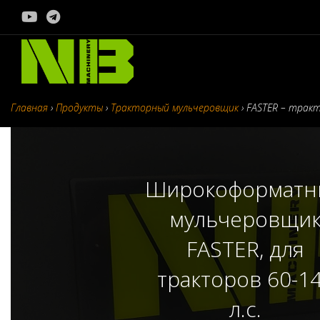
Перейти
к
содержимому
Главная
›
Продукты
›
Тракторный мульчеровщик
›
FASTER – тракто
Широкоформатн
мульчеровщи
FASTER, для
тракторов 60-1
л.с.