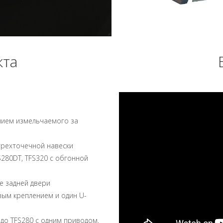
кта
нием измельчаемого за
трехточечной навески
S280DT, TFS320 с обгонной
е задней двери
вым креплением и один U-
до TFS280 с одним приводом,