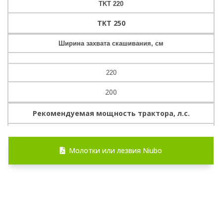
TKT 220
TKT 250
Ширина захвата скашивания, см
220
200
Рекомендуемая мощность трактора, л.с.
110-130
Молотки или лезвия Niubo
130-150
Максимальный диаметр скашивания травы, кустарников,
деревьев см
6-8