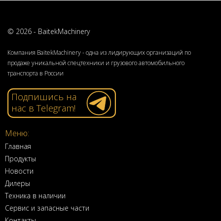
Максимальное боковое смещение, мм
© 2026 - BaitekMachinery
Компания BaitekMachinery - одна из лидирующих организаций по
3077
продаже уникальной спецтехники и грузового автомобильного
транспорта в России
3377
Подпишись на
Угол поворота головки, градусов
нас в Telegram!
38⁰
Меню:
Главная
Продукты
Кол-во лезвий / молотков, шт
Новости
Дилеры
44+22/22
Техника в наличии
Сервис и запасные части
Контакты